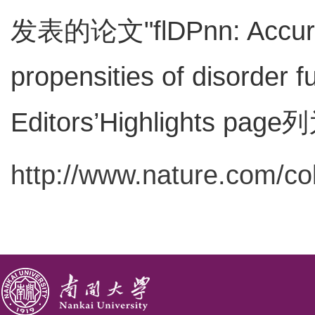
发表的论文"flDPnn: Accurate i
propensities of disord
Editors’Highlights pa
http://www.nature.com/col